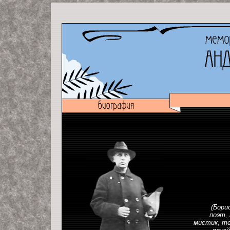
(Бори
поэт,
мистик, те