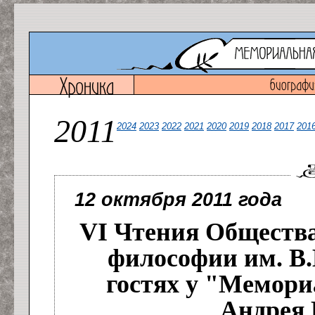
2011
2024
2023
2022
2021
2020
2019
2018
2017
201
12 октября 2011 года
VI Чтения Общества
философии им. В.
гостях у "Мемор
Андрея 